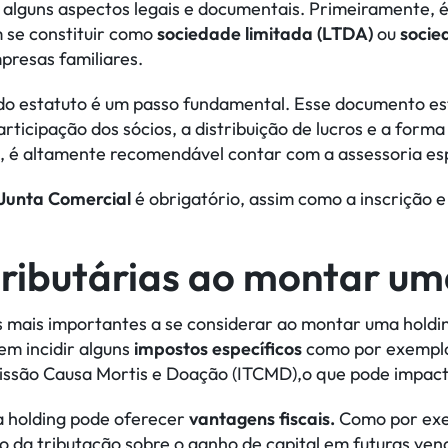
alguns aspectos legais e documentais. Primeiramente, é 
m se constituir como
sociedade limitada (LTDA)
ou
socie
resas familiares.
do estatuto é um passo fundamental. Esse documento es
ticipação dos sócios, a distribuição de lucros e a form
, é altamente recomendável contar com a assessoria esp
 Junta Comercial
é obrigatório, assim como a inscrição 
ributárias ao montar um
s mais importantes a se considerar ao montar uma holdi
em incidir alguns
impostos específicos
como por exemplo
missão Causa Mortis e Doação (ITCMD),o que pode impact
ma holding pode oferecer
vantagens fiscais.
Como por exem
o da tributação sobre o ganho de capital em futuras vend